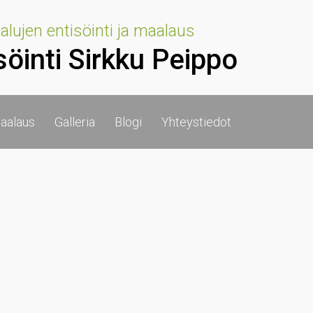
lujen entisöinti ja maalaus
söinti Sirkku Peippo
aalaus
Galleria
Blogi
Yhteystiedot