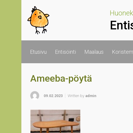
Skip to main content
Huoneka
Enti
Etusivu
Entisöinti
Maalaus
Koristem
Ameeba-pöytä
09.02.2023
Written by
admin