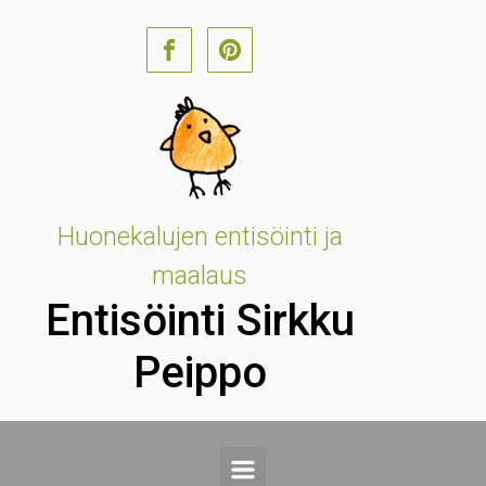
Skip to main content
Huonekalujen entisöinti ja
maalaus
Entisöinti Sirkku
Peippo