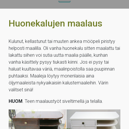
Huonekalujen maalaus
Kulunut, kellastunut tai muuten ankea mööpeli piristyy
helposti maalilla. Oli vanha huonekalu sitten maalattu tai
lakattu siihen voi sutia uutta maalia päälle, kunhan
vanha käsittely pysyy tiukasti kiinni. Jos ei pysy tai
haluat kuultavaa väriä, maalinpoistolla saa puupinnan
puhtaaksi. Maaleja löytyy monenlaisia aina
öljymaaleista nykyaikaisiin kalustemaaleihin. Värin
valitset sinä!
HUOM
. Teen maalaustyöt siveltimellä ja telalla.