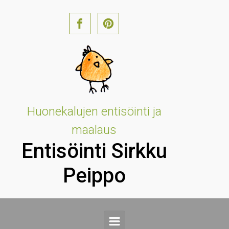
Skip to main content
Huonekalujen entisöinti ja
maalaus
Entisöinti Sirkku
Peippo