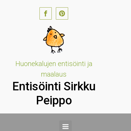
Skip to main content
Huonekalujen entisöinti ja
maalaus
Entisöinti Sirkku
Peippo