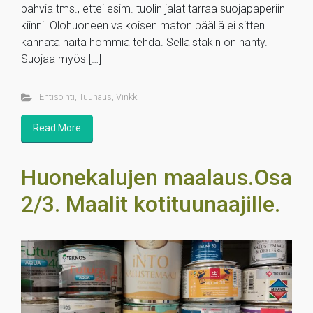
pahvia tms., ettei esim. tuolin jalat tarraa suojapaperiin
kiinni. Olohuoneen valkoisen maton päällä ei sitten
kannata näitä hommia tehdä. Sellaistakin on nähty.
Suojaa myös […]
Entisöinti
,
Tuunaus
,
Vinkki
Read More
Huonekalujen maalaus.Osa
2/3. Maalit kotituunaajille.