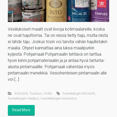
Vesiliukoiset maalit ovat kivoja kotimaalareille, koska
ne ovat hajuttomia. Tai on niissä tietty haju, mutta niistä
ei lähde taju. Joskus tosin voi tarvita vähän hajullistakin
maalia. Ohjeet kannattaa aina lukea maalipurkin
kyljestä. Pohjamaali Pohjamaalin tehtävä on tarttua
hyvin kiinni pohjamateriaaliin ja ja antaa hyvä tartunta-
alusta pintamaalille. Pohjamaali vähentää myös
pintamaalin menekkiä. Vesiohenteisen pintamaalin alle
voi […]
Entisöinti
,
Tuunaus
,
Vinkki
huonekalujen entisöinti
,
huonekalujen maalaus
,
huonekkalujen kunnostus
Read More