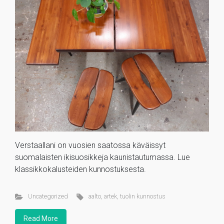
Verstaallani on vuosien saatossa käväissyt
suomalaisten ikisuosikkeja kaunistautumassa. Lue
klassikkokalusteiden kunnostuksesta.
Uncategorized
aalto
,
artek
,
tuolin kunnostus
Read More