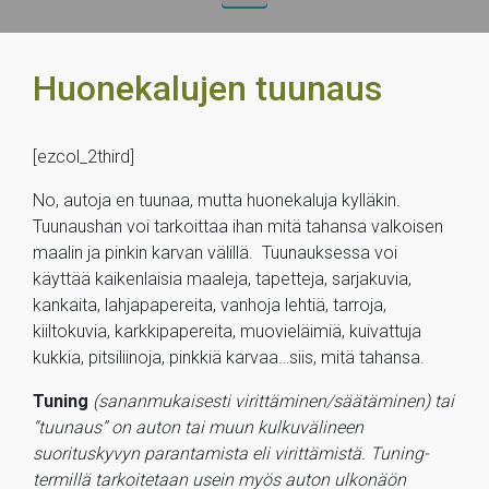
Huonekalujen tuunaus
[ezcol_2third]
No, autoja en tuunaa, mutta huonekaluja kylläkin.
Tuunaushan voi tarkoittaa ihan mitä tahansa valkoisen
maalin ja pinkin karvan välillä. Tuunauksessa voi
käyttää kaikenlaisia maaleja, tapetteja, sarjakuvia,
kankaita, lahjapapereita, vanhoja lehtiä, tarroja,
kiiltokuvia, karkkipapereita, muovieläimiä, kuivattuja
kukkia, pitsiliinoja, pinkkiä karvaa…siis, mitä tahansa.
Tuning
(sananmukaisesti virittäminen/säätäminen) tai
“tuunaus” on auton tai muun kulkuvälineen
suorituskyvyn parantamista eli virittämistä. Tuning-
termillä tarkoitetaan usein myös auton ulkonäön