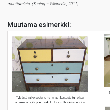
muuttamista. (Tuning – Wikipedia, 2011)
Muutama esimerkki:
S
Tylsästä valkoisesta kamarin laatikostosta tuli oikea
katseen vangitsija ennakkoluulottomilla värivalinnoilla.