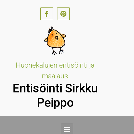
Skip to main content
Huonekalujen entisöinti ja
maalaus
Entisöinti Sirkku
Peippo