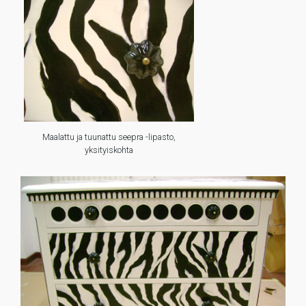
Maalattu ja tuunattu seepra -lipasto,
yksityiskohta