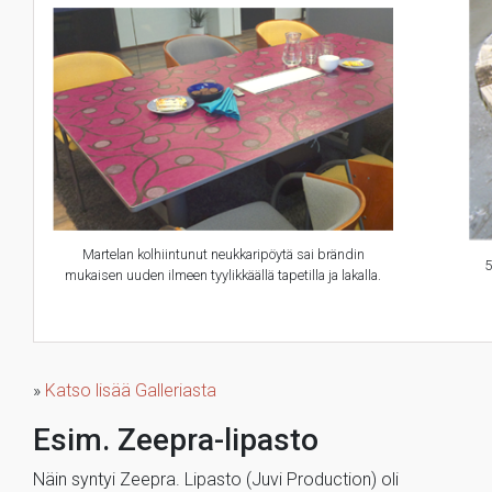
Martelan kolhiintunut neukkaripöytä sai brändin
5
mukaisen uuden ilmeen tyylikkäällä tapetilla ja lakalla.
»
Katso lisää Galleriasta
Esim. Zeepra-lipasto
Näin syntyi Zeepra. Lipasto (Juvi Production) oli