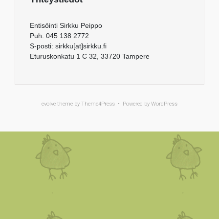
Entisöinti Sirkku Peippo
Puh. 045 138 2772
S-posti: sirkku[at]sirkku.fi
Eturuskonkatu 1 C 32, 33720 Tampere
evolve
theme by Theme4Press • Powered by
WordPress