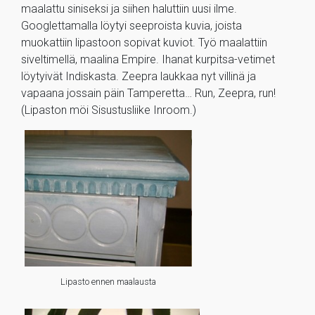
maalattu siniseksi ja siihen haluttiin uusi ilme.
Googlettamalla löytyi seeproista kuvia, joista
muokattiin lipastoon sopivat kuviot. Työ maalattiin
siveltimellä, maalina Empire. Ihanat kurpitsa-vetimet
löytyivät Indiskasta. Zeepra laukkaa nyt villinä ja
vapaana jossain päin Tamperetta… Run, Zeepra, run!
(Lipaston möi Sisustusliike Inroom.)
Lipasto ennen maalausta