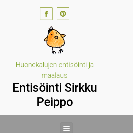
Skip to main content
Huonekalujen entisöinti ja
maalaus
Entisöinti Sirkku
Peippo