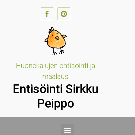
Skip to main content
Huonekalujen entisöinti ja
maalaus
Entisöinti Sirkku
Peippo