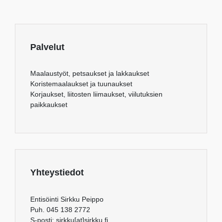
Palvelut
Maalaustyöt, petsaukset ja lakkaukset
Koristemaalaukset ja tuunaukset
Korjaukset, liitosten liimaukset, viilutuksien
paikkaukset
Yhteystiedot
Entisöinti Sirkku Peippo
Puh. 045 138 2772
S-posti: sirkku[at]sirkku.fi