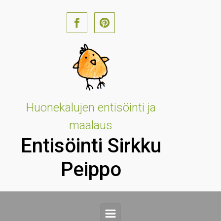
Skip to main content
Huonekalujen entisöinti ja
maalaus
Entisöinti Sirkku
Peippo