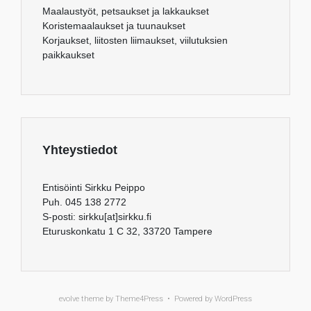
Maalaustyöt, petsaukset ja lakkaukset
Koristemaalaukset ja tuunaukset
Korjaukset, liitosten liimaukset, viilutuksien
paikkaukset
Yhteystiedot
Entisöinti Sirkku Peippo
Puh. 045 138 2772
S-posti: sirkku[at]sirkku.fi
Eturuskonkatu 1 C 32, 33720 Tampere
evolve
theme by Theme4Press • Powered by
WordPress