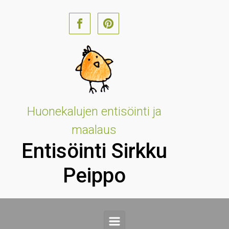
Skip to main content
Huonekalujen entisöinti ja
maalaus
Entisöinti Sirkku
Peippo