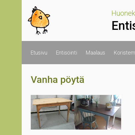
Skip to main content
Huoneka
Enti
Etusivu
Entisöinti
Maalaus
Koristem
Vanha pöytä