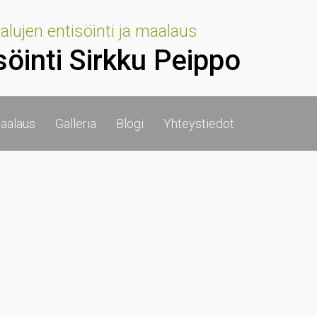
lujen entisöinti ja maalaus
söinti Sirkku Peippo
aalaus
Galleria
Blogi
Yhteystiedot