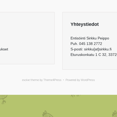
Yhteystiedot
Entisöinti Sirkku Peippo
Puh. 045 138 2772
aukset
S-posti: sirkku[at]sirkku.fi
Eturuskonkatu 1 C 32, 337
evolve
theme by Theme4Press • Powered by
WordPress