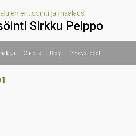
lujen entisöinti ja maalaus
söinti Sirkku Peippo
aalaus
Galleria
Blogi
Yhteystiedot
01