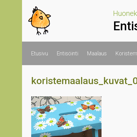
Skip to main content
Huoneka
Enti
Etusivu
Entisöinti
Maalaus
Koristem
koristemaalaus_kuvat_