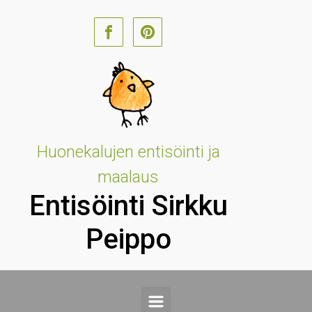
Skip to main content
Huonekalujen entisöinti ja
maalaus
Entisöinti Sirkku
Peippo