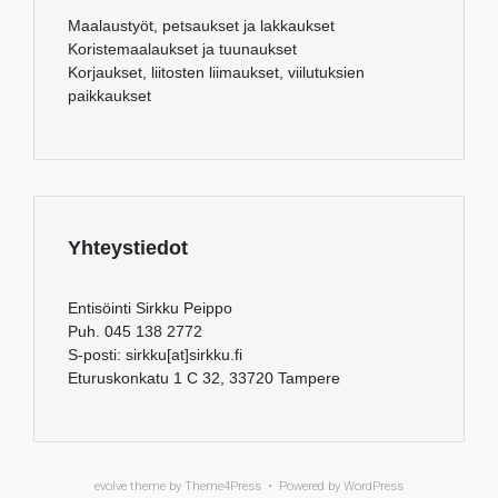
Maalaustyöt, petsaukset ja lakkaukset
Koristemaalaukset ja tuunaukset
Korjaukset, liitosten liimaukset, viilutuksien
paikkaukset
Yhteystiedot
Entisöinti Sirkku Peippo
Puh. 045 138 2772
S-posti: sirkku[at]sirkku.fi
Eturuskonkatu 1 C 32, 33720 Tampere
evolve
theme by Theme4Press • Powered by
WordPress