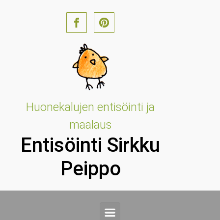
Skip to main content
Huonekalujen entisöinti ja
maalaus
Entisöinti Sirkku
Peippo