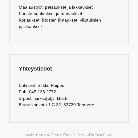
Maalaustyöt, petsaukset ja lakkaukset
Koristemaalaukset ja tuunaukset
Korjaukset, liitosten liimaukset, viilutuksien
paikkaukset
Yhteystiedot
Entisöinti Sirkku Peippo
Puh. 045 138 2772
S-posti: sirkku[at]sirkku.fi
Eturuskonkatu 1 C 32, 33720 Tampere
evolve
theme by Theme4Press • Powered by
WordPress