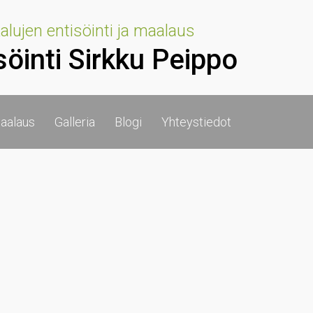
lujen entisöinti ja maalaus
söinti Sirkku Peippo
aalaus
Galleria
Blogi
Yhteystiedot