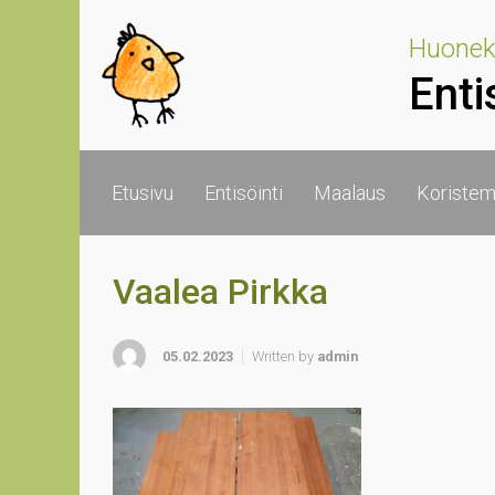
Skip to main content
Huoneka
Enti
Etusivu
Entisöinti
Maalaus
Koristem
Vaalea Pirkka
05.02.2023
Written by
admin