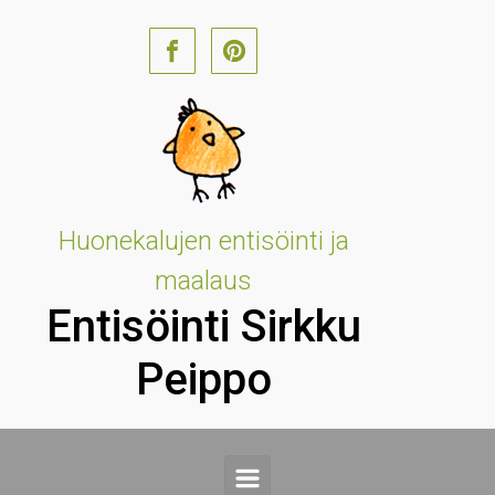
Skip to main content
Huonekalujen entisöinti ja
maalaus
Entisöinti Sirkku
Peippo