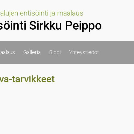
lujen entisöinti ja maalaus
söinti Sirkku Peippo
aalaus
Galleria
Blogi
Yhteystiedot
va-tarvikkeet