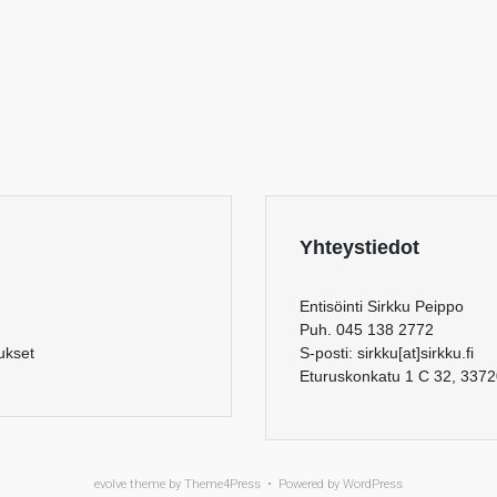
Yhteystiedot
Entisöinti Sirkku Peippo
Puh. 045 138 2772
aukset
S-posti: sirkku[at]sirkku.fi
Eturuskonkatu 1 C 32, 337
evolve
theme by Theme4Press • Powered by
WordPress