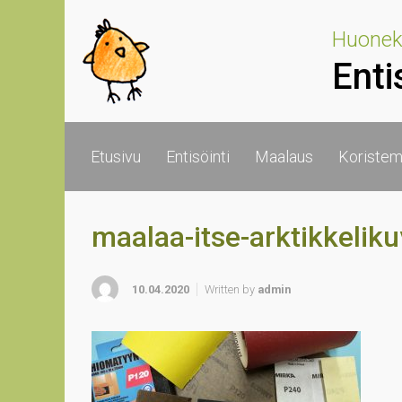
Skip to main content
Huoneka
Enti
Etusivu
Entisöinti
Maalaus
Koristem
maalaa-itse-arktikkeliku
10.04.2020
Written by
admin