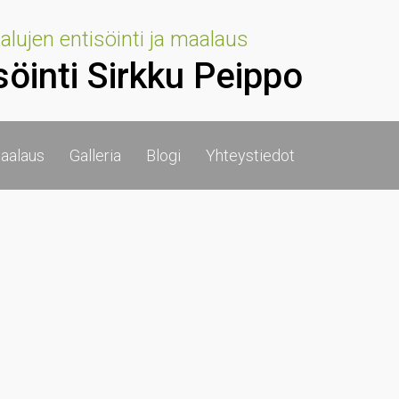
lujen entisöinti ja maalaus
söinti Sirkku Peippo
aalaus
Galleria
Blogi
Yhteystiedot