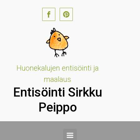
Skip to main content
Huonekalujen entisöinti ja
maalaus
Entisöinti Sirkku
Peippo