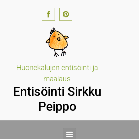
Skip to main content
Huonekalujen entisöinti ja
maalaus
Entisöinti Sirkku
Peippo