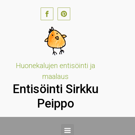
Skip to main content
Huonekalujen entisöinti ja
maalaus
Entisöinti Sirkku
Peippo