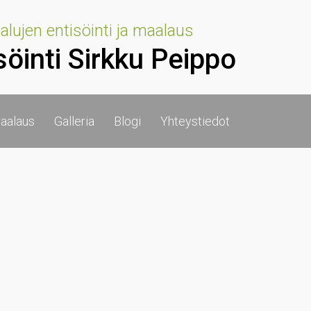
lujen entisöinti ja maalaus
söinti Sirkku Peippo
aalaus
Galleria
Blogi
Yhteystiedot