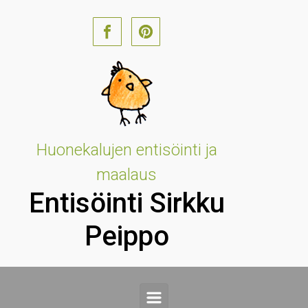
Skip to main content
Huonekalujen entisöinti ja
maalaus
Entisöinti Sirkku
Peippo