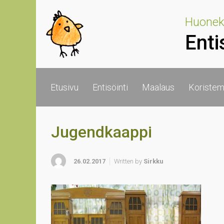
Skip to main content
Huoneka
Enti
Etusivu
Entisöinti
Maalaus
Koristem
Jugendkaappi
26.02.2017
Written by
Sirkku