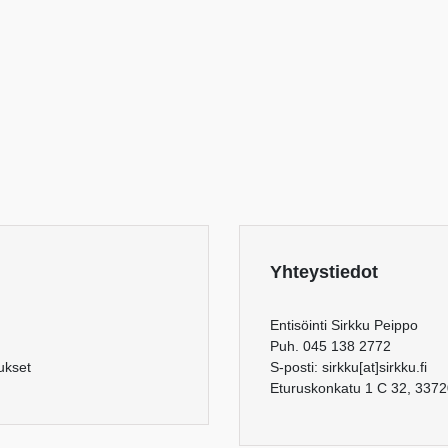
Yhteystiedot
Entisöinti Sirkku Peippo
Puh. 045 138 2772
aukset
S-posti: sirkku[at]sirkku.fi
Eturuskonkatu 1 C 32, 337