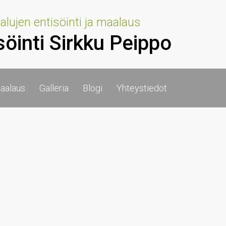
lujen entisöinti ja maalaus
söinti Sirkku Peippo
aalaus
Galleria
Blogi
Yhteystiedot